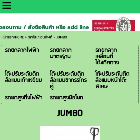
http://www.daisaemetrology.co.th/
หน้าแรก/HOME
>
รถเข็น/แฮนลิฟท์
>
JUMBO
รถยกลากไฟฟ้า
รถยกลาก
รถยกลาก
มาตรฐาน
เคลื่อนที่
ได้4ทิศทาง
โต๊ะปรับระดับติด
โต๊ะปรับระดับติด
โต๊ะปรับระดับติด
ล้อแบบเท้าเหยียบ
ล้อแบบขากรรไกร
ล้อแบบหน้าโต๊ะ
คู่
พิเศษ
รถยกสูงกึ่งไฟฟ้า
รถยกสูงมือโยก
JUMBO