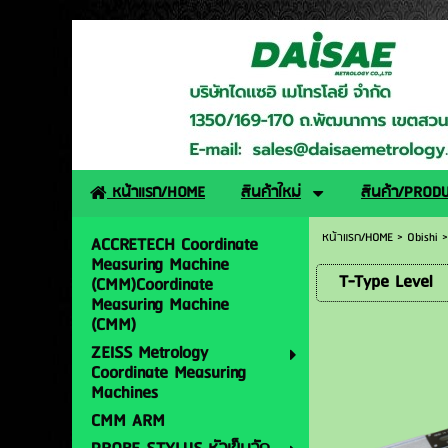
http://www.daisaemetro
หน้าแรก/HOME
สินค้าใหม่
สินค้า/PROD
หน้าแรก/HOME
>
Obishi
ACCRETECH Coordinate
Measuring Machine
T-Type Level
(CMM)Coordinate
Measuring Machine
(CMM)
ZEISS Metrology
Coordinate Measuring
Machines
CMM ARM