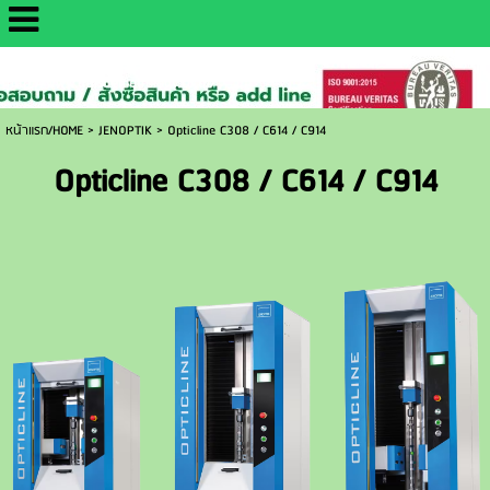
http://www.daisaemetrology.co.th/
หน้าแรก/HOME
>
JENOPTIK
>
Opticline C308 / C614 / C914
Opticline C308 / C614 / C914