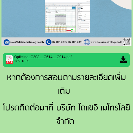
Opticline_C308__C614__C914.pdf
289.18 K
หากต้องการสอบถามรายละเอียดเพิ่ม
เติม
โปรดติดต่อมาที่ บริษัท ไดแซอิ เมโทรโลยี
จำกัด