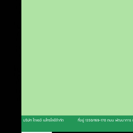
บริษัท ไดแซอิ เมโทรโลยีจำกัด
ที่อยู่ 1350/169-170 ถนน พัฒนากา