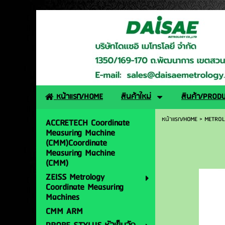
http://www.daisaemetro
หน้าแรก/HOME
สินค้าใหม่
สินค้า/PROD
หน้าแรก/HOME
>
METROL
ACCRETECH Coordinate
Measuring Machine
(CMM)Coordinate
Measuring Machine
(CMM)
ZEISS Metrology
Coordinate Measuring
Machines
CMM ARM