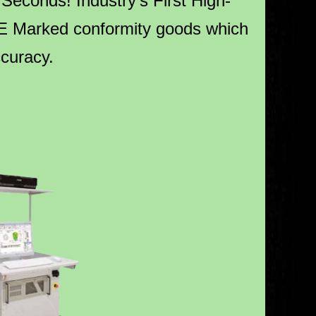
0 Seconds!
Industry’s First High-
CE Marked conformity goods which
curacy.