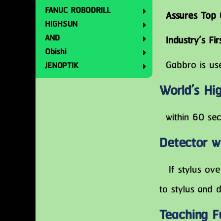
FANUC ROBODRILL
Assures Top C
HIGHSUN
AND
Industry’s Fir
Obishi
Gabbro is used
JENOPTIK
World’s Hi
within 60 sec
Detector wi
If stylus over
to stylus and d
Teaching F