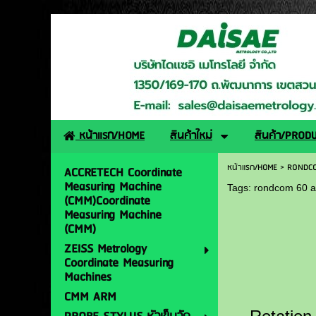
http://www.daisaemetro
หน้าแรก/HOME
สินค้าใหม่
สินค้า/PROD
หน้าแรก/HOME
>
RONDCO
ACCRETECH Coordinate
Measuring Machine
Tags:
rondcom 60 
(CMM)Coordinate
Measuring Machine
(CMM)
ZEISS Metrology
Coordinate Measuring
Machines
CMM ARM