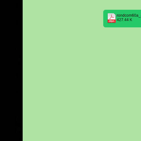
rondcom60a_a
427.44 K