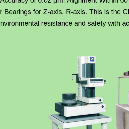
 Accuracy of 0.02 μm! Alignment Within 6
r Bearings for Z-axis, R-axis.
This is the 
nvironmental resistance and safety with ac