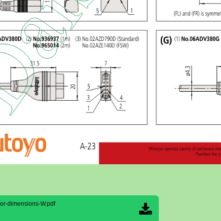
or-dimensions-W.pdf