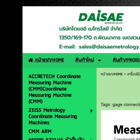
http://www.daisaemetro
หน้าแรก/HOME
สินค้าใหม่
สินค้า/PROD
หน้าแรก/HOME
>
เครื่องม
ACCRETECH Coordinate
Measuring Machine
(CMM)Coordinate
Measuring Machine
(CMM)
Tags:
gage connect
ZEISS Metrology
Coordinate Measuring
Machines
CMM ARM