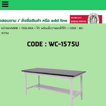
http://www.daisaemetrology.co.th/
หน้าแรก/HOME
>
TOOLMAX
>
โต๊ะ พร้อมชั้นวางของใต้โต๊ะ
>
CODE : WC-
1575U
CODE : WC-1575U