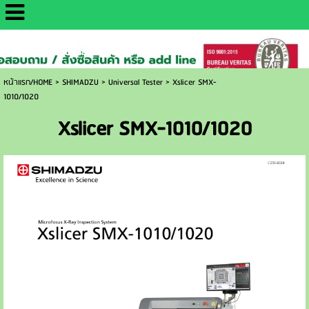
http://www.daisaemetrology.co.th/
หน้าแรก/HOME
>
SHIMADZU
>
Universal Tester
>
Xslicer SMX-
1010/1020
Xslicer SMX-1010/1020