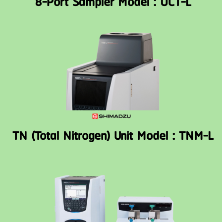
8-Port Sampler Model : OCT-L
TN (Total Nitrogen) Unit Model : TNM-L